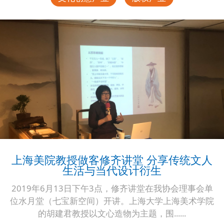
上海美院教授做客修齐讲堂 分享传统文人
生活与当代设计衍生
2019年6月13日下午3点，修齐讲堂在我协会理事会单
位水月堂（七宝新空间）开讲。上海大学上海美术学院
的胡建君教授以文心造物为主题，围......