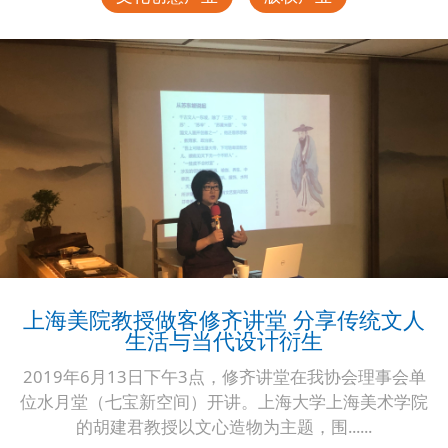
上海美院教授做客修齐讲堂 分享传统文人
生活与当代设计衍生
2019年6月13日下午3点，修齐讲堂在我协会理事会单
位水月堂（七宝新空间）开讲。上海大学上海美术学院
的胡建君教授以文心造物为主题，围......